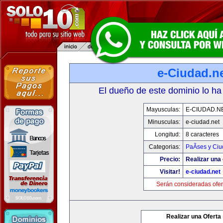
e-Ciudad.n
El dueño de este dominio lo ha
Mayusculas:
E-CIUDAD.N
Minusculas:
e-ciudad.net
Longitud:
8 caracteres
Categorias:
PaÃ­ses y Ci
Precio:
Realizar una 
Visitar!
e-ciudad.net
Serán consideradas ofer
Realizar una Oferta