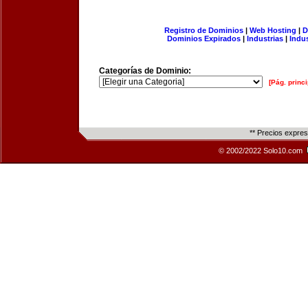
Registro de Dominios
|
Web Hosting
|
D
Dominios Expirados
|
Industrias
|
Indu
Categorías de Dominio:
[Pág. princi
** Precios expre
© 2002/2022 Solo10.com