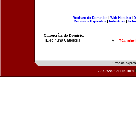
Registro de Dominios
|
Web Hosting
|
D
Dominios Expirados
|
Industrias
|
Indu
Categorías de Dominio:
[Pág. princi
** Precios expre
© 2002/2022 Solo10.com