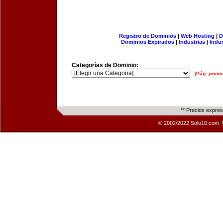
Registro de Dominios
|
Web Hosting
|
D
Dominios Expirados
|
Industrias
|
Indu
Categorías de Dominio:
[Pág. princi
** Precios expre
© 2002/2022 Solo10.com