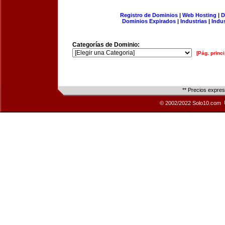
Registro de Dominios
|
Web Hosting
|
D
Dominios Expirados
|
Industrias
|
Indu
Categorías de Dominio:
[Pág. princi
** Precios expre
© 2002/2022 Solo10.com